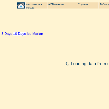
Фактическая
WEB-каналы
Спутник
Таблиц
погода
3 Days
10 Days
Ice
Marian
Loading data from e